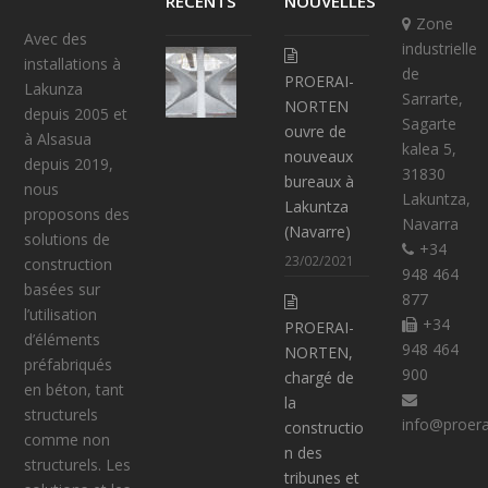
RÉCENTS
NOUVELLES
Zone
Avec des
industrielle
E
installations à
de
PROERAI-
S
Lakunza
Sarrarte,
NORTEN
C
depuis 2005 et
Sagarte
ouvre de
A
à Alsasua
kalea 5,
nouveaux
L
depuis 2019,
31830
bureaux à
I
nous
Lakuntza,
Lakuntza
E
proposons des
Navarra
(Navarre)
R
solutions de
+34
S
23/02/2021
construction
948 464
C
basées sur
877
O
l’utilisation
+34
PROERAI-
M
d’éléments
948 464
NORTEN,
P
préfabriqués
900
chargé de
E
en béton, tant
la
N
structurels
info@proer
constructio
S
comme non
n des
É
structurels. Les
tribunes et
À