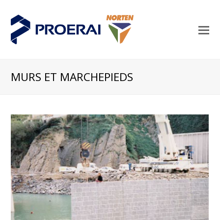
O
M
M
MURS ET MARCHEPIEDS