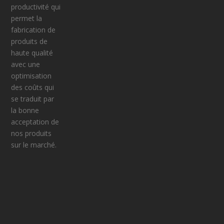
D
productivité qui
I
permet la
N
fabrication de
S
produits de
E
haute qualité
T
avec une
E
optimisation
S
des coûts qui
C
se traduit par
A
la bonne
L
acceptation de
I
nos produits
E
sur le marché.
R
S
P
O
U
R
L