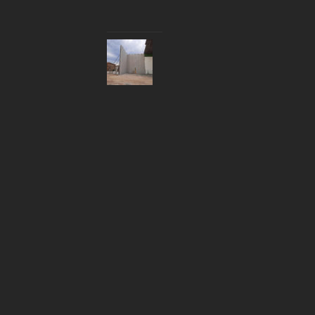
)
D
O
U
B
L
E
P
A
R
O
I
P
O
U
R
L
E