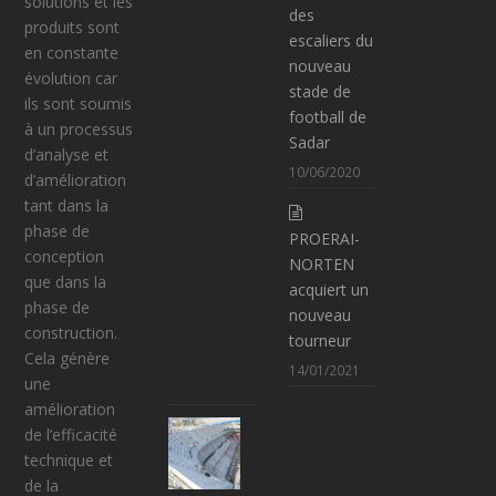
solutions et les
des
B
produits sont
escaliers du
I
en constante
nouveau
L
évolution car
stade de
B
ils sont soumis
football de
A
à un processus
Sadar
O
d’analyse et
10/06/2020
(
d’amélioration
V
tant dans la
I
phase de
PROERAI-
Z
conception
NORTEN
C
que dans la
acquiert un
A
phase de
nouveau
Y
construction.
tourneur
A
Cela génère
14/01/2021
)
une
amélioration
G
de l’efficacité
R
technique et
A
de la