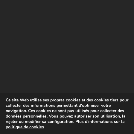
A
S
O
A
I
N
(
N
A
V
A
R
R
A
Ce site Web utilise ses propres cookies et des cookies tiers pour
)
collecter des informations permettant d'optimiser votre
navigation. Ces cookies ne sont pas utilisés pour collecter des
données personnelles. Vous pouvez autoriser son utilisation, la
rejeter ou modifier sa configuration. Plus d'informations sur la
politique de cookies
® PROERAI
I
CRÉDITS
I
MENTIONS LÉGALES
I