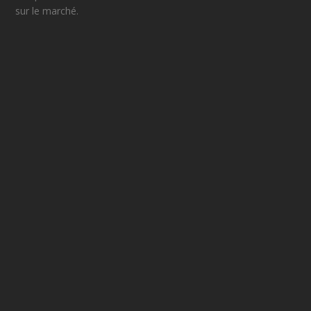
E
sur le marché.
R
S
P
O
U
R
L
E
S
T
A
D
E
D
E
F
O
O