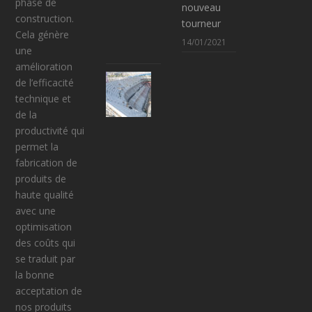
phase de
nouveau
Y
construction.
tourneur
A
Cela génère
14/01/2021
)
une
amélioration
G
de l’efficacité
R
technique et
A
de la
D
productivité qui
I
permet la
N
fabrication de
S
produits de
E
haute qualité
T
avec une
E
optimisation
S
des coûts qui
C
se traduit par
A
la bonne
L
acceptation de
I
nos produits