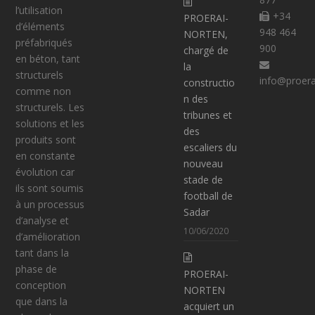
O
l’utilisation
+34
PROERAI-
M
d’éléments
948 464
NORTEN,
P
préfabriqués
900
chargé de
E
en béton, tant
la
N
structurels
info@proer
constructio
S
comme non
n des
É
structurels. Les
tribunes et
À
solutions et les
des
B
produits sont
escaliers du
I
en constante
nouveau
L
évolution car
stade de
B
ils sont soumis
football de
A
à un processus
Sadar
O
d’analyse et
10/06/2020
(
d’amélioration
V
tant dans la
I
phase de
PROERAI-
Z
conception
NORTEN
C
que dans la
acquiert un
A