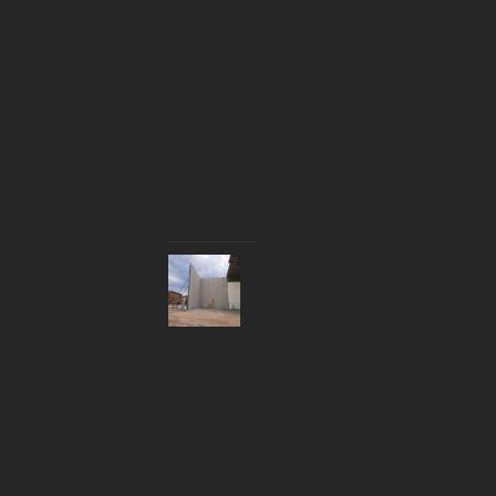
(
N
A
V
A
R
R
A
)
D
O
U
B
L
E
P
A
R